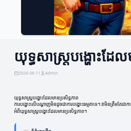
យុទ្ធសាស្ត្របង្ហោះដែល
2026-06-11
Admin
យុទ្ធសាស្ត្របង្ហោះដែលមានប្រសិទ្ធភាព
ការបង្ហោះលើបណ្តាញមិនដូចជាការបង្ហោះធម្មតាទេ។ វាមិនត្រឹមតែជាការប
អំពីយុទ្ធសាស្ត្របង្ហោះដែលមានប្រសិទ្ធភាព។