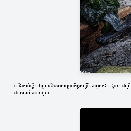
យើងចាប់ផ្តើមជាមួយនឹងការសម្រេចចិត្តថាអ្វីដែលអ្នកចង់បង្ហោះ។ ជ
ជាគោលបំណងយូរ។