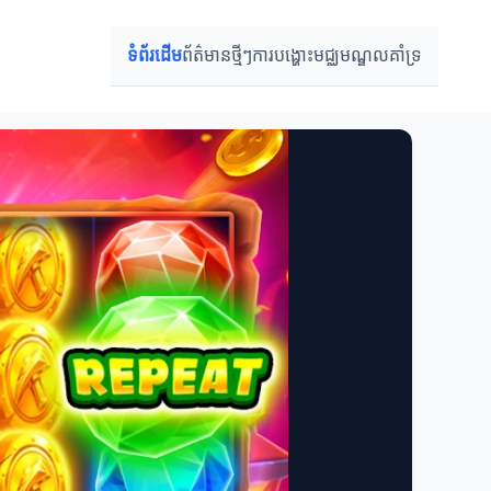
ទំព័រដើម
ព័ត៌មានថ្មីៗ
ការបង្ហោះ
មជ្ឈមណ្ឌលគាំទ្រ