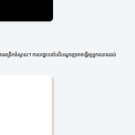
ក្នុងការពង្រីកចំណូល។ ការបង្ហោះនៅលើបណ្តាញអាចធ្វើឲ្យអ្នកឈានដល់