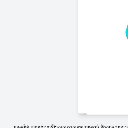
សូមចាំថា ការបង្ហោះល្អនឹងត្រូវការនូវការព្យាយាមខ្ពស់ និងការចុះឈ្មោ