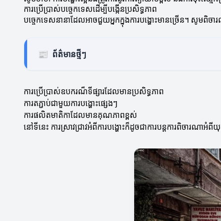
ការប្រើប្រាស់បច្ចេកទេសដើម្បីបង្កើនប្រសិទ្ធភាព
បច្ចេកទេសនានាដែលអាចជួយអ្នកក្នុងការបង្ហោះមានច្រើន។ សូមពិច
📰
ព័ត៌មានថ្មីៗ
ការប្រើប្រាស់ឧបករណ៏ទីផ្សារដែលមានប្រសិទ្ធភាព
ការតភ្ជាប់ជាមួយការបង្ហោះផ្សេងៗ
ការផលិតមាតិកាដែលមានគុណភាពខ្ពស់
នៅទីនេះ ការស្រាវជ្រាវអំពីការបង្ហោះក៏ដូចជាការបន្តការពិចារណាអំព