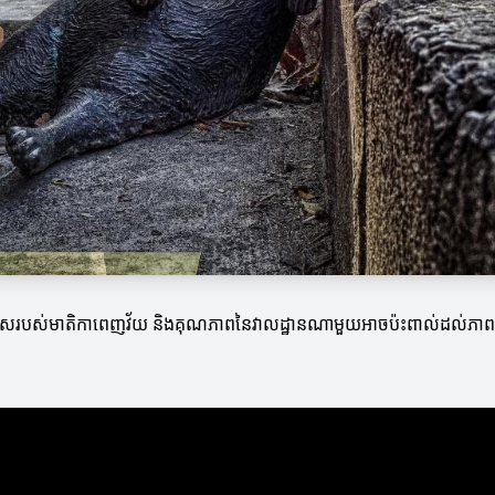
ម្រើសរបស់មាតិកាពេញវ័យ និងគុណភាពនៃវាលដ្ឋានណាមួយអាចប៉ះពាល់ដល់ភាពជោគជ