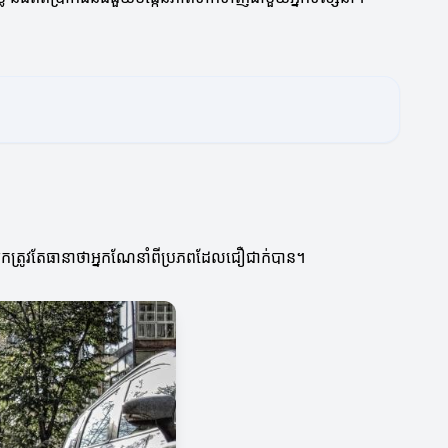
 អ្នកត្រូវតែធានាថាអ្នកណែនាំពីប្រភពដែលជឿជាក់បាន។