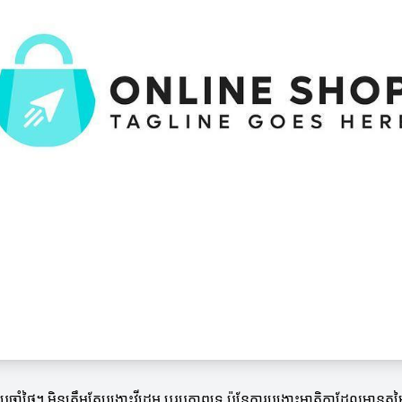
ះប្រចាំថ្ងៃ។ មិនត្រឹមតែបង្ហោះវីដេអូ ឬរូបភាពទេ ប៉ុន្តែការបង្ហោះមាតិកាដែល