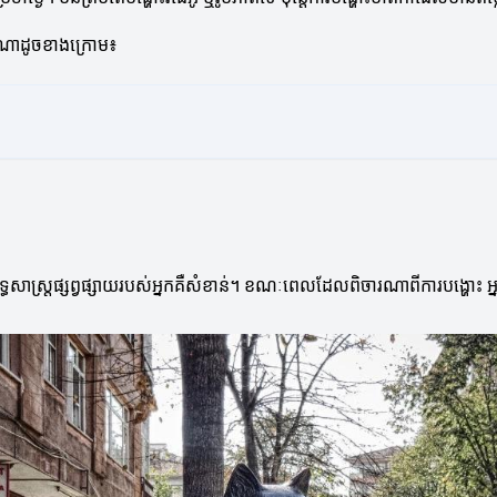
ារណាដូចខាងក្រោម៖
ីយុទ្ធសាស្ត្រផ្សព្វផ្សាយរបស់អ្នកគឺសំខាន់។ ខណៈពេលដែលពិចារណាពីការបង្ហោះ