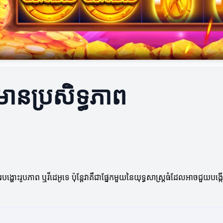
មានប្រសិទ្ធភាព
ង្ហោះរូបភាព ឬវីដេអូទេ ប៉ុន្តែវាគឺជាផ្នែកមួយនៃយុទ្ធសាស្ត្រធំដែលអាចជួយប