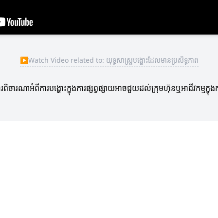
▶
Watch Video related to: យុទ្ធសាស្ត្របង្ហោះដែលមានប្រសិទ្ធភាព
ារពិចារណាអំពីការបង្ហោះក្នុងការផ្សព្វផ្សាយអាចជួយដល់ក្រុមហ៊ុនឬអាជីវកម្ម