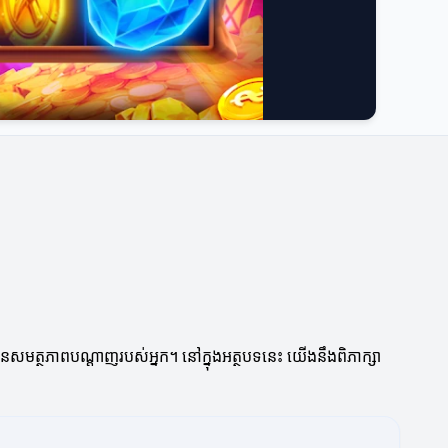
ង្កើនសមត្ថភាពបណ្តាញរបស់អ្នក។ នៅក្នុងអត្ថបទនេះ យើងនឹងពិភាក្សា