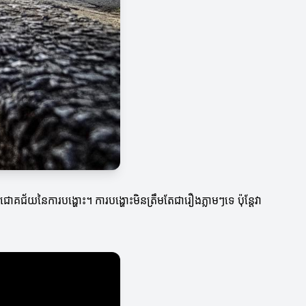
័យនៃការបង្ហោះ។ ការបង្ហោះមិនត្រឹមតែជារឿងភ្លាមៗទេ ប៉ុន្តែវា