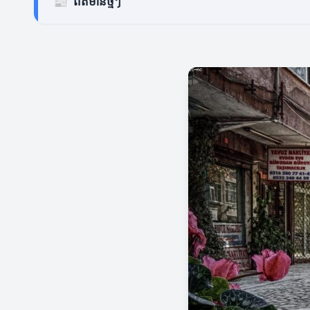
📰
ព័ត៌មានថ្មីៗ