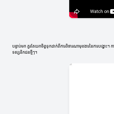
បន្ទាប់មក គួរតែយកចិត្តទុកដាក់ពីការពិចារណាមុខងារនៃការបង្ហោះ។ ក
ទស្សនិកជនថ្មីៗ។