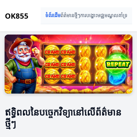
OK855
ទំព័រដើម
ព័ត៌មានថ្មីៗ
ការបង្ហោះ
មជ្ឈមណ្ឌលគាំទ្រ
ឥទ្ធិពលនៃបច្ចេកវិទ្យានៅលើព័ត៌មាន
ថ្មីៗ