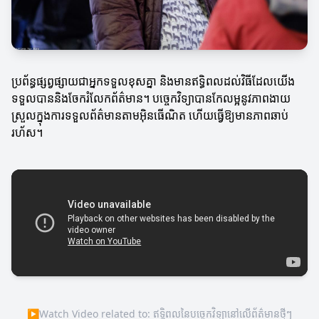
ប្រព័ន្ធផ្សព្វផ្សាយជាអ្នកទទួលខុសគ្នា និងមានឥទ្ធិពលដល់វិធីដែលយើង
ទទួលបាននិងចែករំលែកព័ត៌មាន។ បច្ចេកវិទ្យាបានកែលម្អនូវភាពងាយ
ស្រួលក្នុងការទទួលព័ត៌មានតាមអ៊ិនធើណិត ហើយធ្វើឱ្យមានភាពឆាប់
រហ័ស។
▶
Watch Video related to: ឥទ្ធិពលនៃបច្ចេកវិទ្យានៅលើព័ត៌មានថ្មីៗ