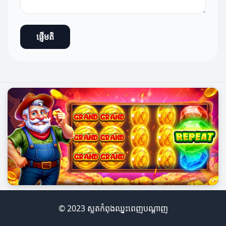
ផ្ញើមតិ
© 2023 ស្លតកំពុងឈ្នះពេញបណ្តាញ