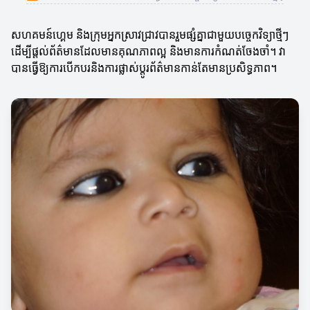
សហគមន៍ហ្គេម និងក្រុមអ្នកស្រាវជ្រាវបានរួមផ្សំគ្នាជាមួយបច្ចេកវិទ្យាថ្មីៗ
ដើម្បីផ្តល់ព័ត៌មានដែលមានគុណភាពល្អ និងមានការកំណត់ចែងចាំ។ វា
បានធ្វើឱ្យការបើកបរ​និងការផ្លាស់ប្តូរ​ព័ត៌មានកាន់តែមានប្រសិទ្ធភាព។