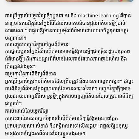
ការប្រើប្រាស់បច្ចេកវិទ្យាថ្មីៗដូចជា AI និង machine learning គឺបាន
នាំឲ្យមានការវិវត្តន៍នៅក្នុងវិធីដែលសហគមន៍បានផ្តល់ព័ត៌មានថ្មីៗដល់
សាធារណៈ។ វាជួយឱ្យមានការប្រមូលព័ត៌មានដោយយកចិត្តទុកដាក់នូវ
បញ្ហានានា។
ការបញ្ចូលបច្ចេកវិទ្យានៅក្នុងព័ត៌មាន
ការផ្លាស់ប្តូរនៅក្នុងវិស័យព័ត៌មានអាចធ្វើឱ្យមានអ្វីៗជាច្រើន ដូចជាប្រភព
ព័ត៌មានថ្មីៗ និងការបង្ហោះព័ត៌មានដែលកាន់តែមានភាពឆាប់រហ័ស និង
ត្រឹមត្រូវជាងមុន។
តម្រូវការនៃការពិនិត្យព័ត៌មាន
អ្នកប្រើប្រាស់ត្រូវការព័ត៌មានដែលត្រឹមត្រូវ និងមានភាពល្អឥតខ្ចោះ។ ដូច្នេះ
ការពិនិត្យព័ត៌មានក្លែងក្លាយកាន់តែមានសារៈសំខាន់។ បច្ចេកវិទ្យាថ្មីៗអាច
ជួយអោយមាននូវវិធីសាស្រ្តថ្មីៗក្នុងការបញ្ចេញព័ត៌មានដែលត្រូវបានពិនិត្យ
ជាប្រចាំ។
ការប៉ះពាល់នៃបច្ចេកវិទ្យា
ការប៉ះពាល់របស់បច្ចេកវិទ្យានៅលើព័ត៌មានថ្មីៗធ្វើឱ្យមានភាពប្លែក
ប្រកបដោយសារៈសំខាន់ និងឥទ្ធិពលតទៅលើសង្គម។ វាផ្តល់ឱ្យមនុស្ស
មានឱកាសស្វែងរកព័ត៌មានដែលខ្លួនចង់បាន។