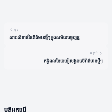
មុន
សារៈសំខាន់នៃព័ត៌មានថ្មីៗក្នុងសម័យបច្ចុប្បន្ន
បន្ទាប់
ឥទ្ធិពលនៃមេឌៀសង្គមលើព័ត៌មានថ្មីៗ
មតិអ្នកប្រើ