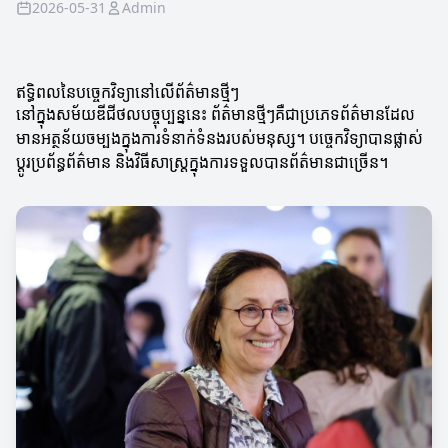
2026-05-31
Admin
ឥទ្ធិពលនៃបច្ចេកវិទ្យានៅលើព័ត៌មានថ្មីៗ
នៅក្នុងសម័យឌីជីថល​បច្ចុប្បន្ននេះ ព័ត៌មានថ្មីៗគឺជាប្រភេទព័ត៌មានដែល
មានអត្ថន័យចម្បងក្នុងការទំនាក់ទំនងរបស់មនុស្ស។ បច្ចេកវិទ្យា​បានផ្លាស់
ប្តូរប្រព័ន្ធព័ត៌មាន និងវិធីសាស្រ្តក្នុងការទទួលបានព័ត៌មានជាច្រើន។