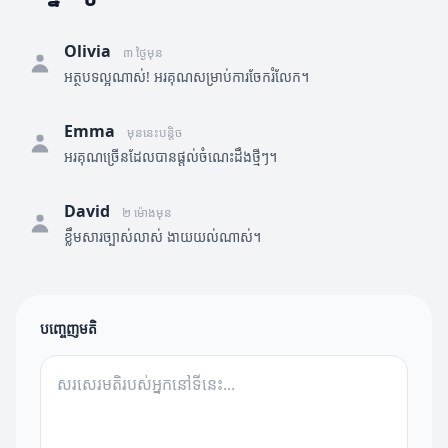
Olivia
៣ ថ្ងៃមុន
អត្ថបទល្អណាស់! អរគុណសម្រាប់ការចែករំលែក។
Emma
មុននេះបន្តិច
អរគុណច្រើនដែលបានផ្តល់ចំណេះដឹងថ្មីៗ។
David
២ ម៉ោងមុន
ខ្លឹមសារច្បាស់លាស់ ងាយយល់ណាស់។
បញ្ចេញមតិ